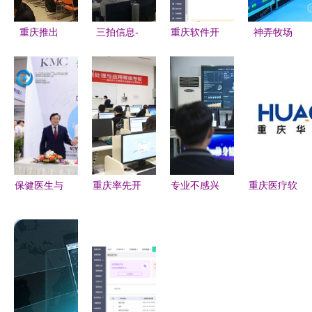
重庆推出
三拍信息-
重庆软件开
神弄牧场
300个免费
-1805期H5
发助力龙华
App开发 重
无人机驾驶
游戏开发正
区门店 高
庆软件开发
员培训名
式开课！聚
效收银系统
行业的新机
额，软件开
焦重庆软件
软件解决方
遇与挑战
发人才新机
开发新热潮
案解析
遇
保健医生与
重庆率先开
专业不感兴
重庆医疗软
规划师 重
展数字技术
趣？转学来
件开发公司
庆软件开发
工程师评价
重庆新华，
引领智慧医
赋能传统工
考核，赋能
探索互联网
疗新生态
厂迈向智慧
软件开发产
技术与软件
工厂新纪元
业高质量发
开发新天地
展