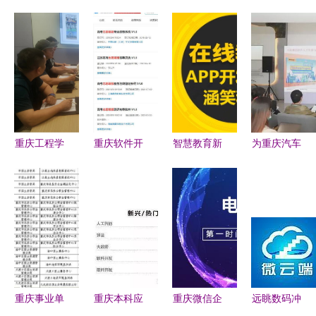
重庆工程学
重庆软件开
智慧教育新
为重庆汽车
院 培养重
发 科技浪
引擎 重庆
业赋能 大
庆软件开发
潮中的山城
在线教育软
陆集团中国
人才的摇篮
机遇
件开发与
软件与系统
APP定制助
研发中心正
力数字化转
式上线
型
重庆事业单
重庆本科应
重庆微信企
远眺数码冲