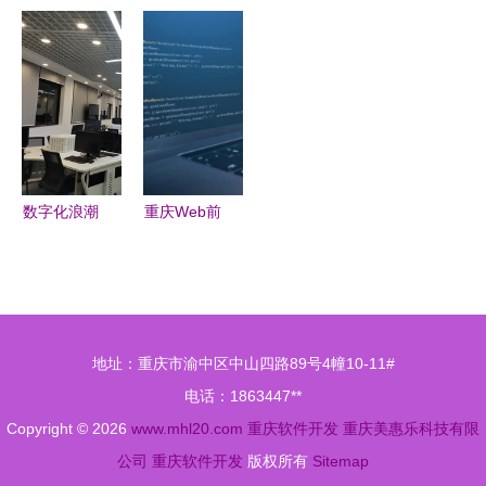
位考情深析
届生起薪
业开发技术
印软件专业
·软件开发
5044元 你
传统产业数
版 重庆远
方向定位
是否站在阴
字化转型的
眺科技定义
影里？
创新引擎
行业新标
准，报价
2380元受
市场热捧
数字化浪潮
重庆Web前
中的匠心
端、软件测
重庆工程职
试与大数占
业技术学院
据 探索软
软件开发助
件开发培训
地址：重庆市渝中区中山四路89号4幢10-11#
力大数据与
新方向
电话：1863447**
物联网学院
Copyright © 2026
www.mhl20.com
重庆软件开发
重庆美惠乐科技有限
公司
重庆软件开发
版权所有
Sitemap