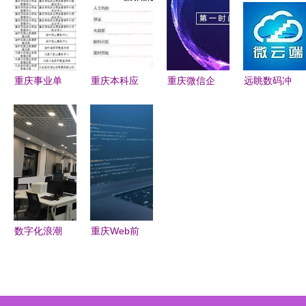
APP定制助
研发中心正
力数字化转
式上线
型
重庆事业单
重庆本科应
重庆微信企
远眺数码冲
位考情深析
届生起薪
业开发技术
印软件专业
·软件开发
5044元 你
传统产业数
版 重庆远
方向定位
是否站在阴
字化转型的
眺科技定义
影里？
创新引擎
行业新标
准，报价
2380元受
市场热捧
数字化浪潮
重庆Web前
中的匠心
端、软件测
重庆工程职
试与大数占
业技术学院
据 探索软