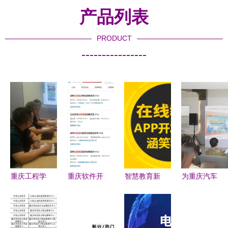
产品列表
PRODUCT
----------------
重庆工程学
重庆软件开
智慧教育新
为重庆汽车
院 培养重
发 科技浪
引擎 重庆
业赋能 大
庆软件开发
潮中的山城
在线教育软
陆集团中国
人才的摇篮
机遇
件开发与
软件与系统